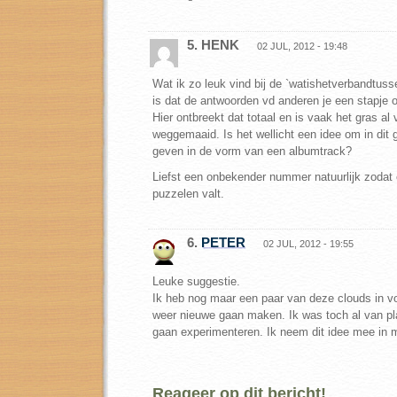
5. HENK
02 JUL, 2012 - 19:48
Wat ik zo leuk vind bij de `watishetverbandtus
is dat de antwoorden vd anderen je een stapje
Hier ontbreekt dat totaal en is vaak het gras al 
weggemaaid. Is het wellicht een idee om in dit 
geven in de vorm van een albumtrack?
Liefst een onbekender nummer natuurlijk zodat e
puzzelen valt.
6.
PETER
02 JUL, 2012 - 19:55
Leuke suggestie.
Ik heb nog maar een paar van deze clouds in v
weer nieuwe gaan maken. Ik was toch al van pla
gaan experimenteren. Ik neem dit idee mee in 
Reageer op dit bericht!