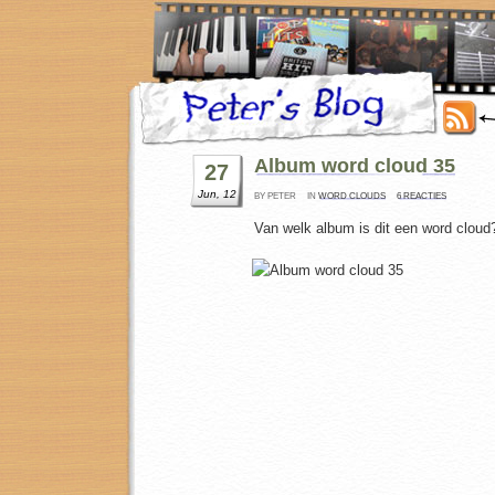
Album word cloud 35
27
Jun, 12
BY PETER
IN
WORD CLOUDS
6 REACTIES
Van welk album is dit een word cloud