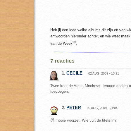
Heb jij een idee welke albums dit zijn en van wi
antwoorden hieronder achter, en wie weet maak
tm
van de Week
.
7 reacties
1.
CECILE
02 AUG, 2009 - 13:21
Twee keer de Arctic Monkeys. Iemand anders m
toevoegen.
2.
PETER
02 AUG, 2009 - 21:04
😈 mooie voorzet. Wie vult de titels in?