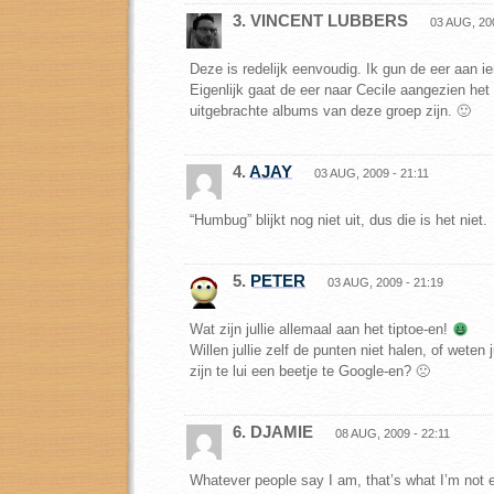
3. VINCENT LUBBERS
03 AUG, 200
Deze is redelijk eenvoudig. Ik gun de eer aan 
Eigenlijk gaat de eer naar Cecile aangezien het
uitgebrachte albums van deze groep zijn. 🙂
4.
AJAY
03 AUG, 2009 - 21:11
“Humbug” blijkt nog niet uit, dus die is het niet.
5.
PETER
03 AUG, 2009 - 21:19
Wat zijn jullie allemaal aan het tiptoe-en!
Willen jullie zelf de punten niet halen, of weten j
zijn te lui een beetje te Google-en? 🙁
6. DJAMIE
08 AUG, 2009 - 22:11
Whatever people say I am, that’s what I’m not 