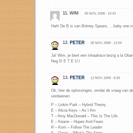
11. WIM
05 NOV, 2008 - 10:43
Hah! De B is van Britney Spears, …baby one m
12.
PETER
05 NOV, 2008 - 12:04
Ja! Wim, je bent een inhaalrace bezig a la Ob
Nog 5! E T E U I
13.
PETER
12 NOV, 2008 - 8:26
Ok, hier de oplossingen, omdat de vraag van de
verdwenen:
P – Linkin Park – Hybrid Theory
E – Alicia Keys – As I Am
T – Amy MacDonald – This Is The Life
E – Keane – Hopes And Fears
R – Korn – Follow The Leader
S – Oasis – What’s The Story …