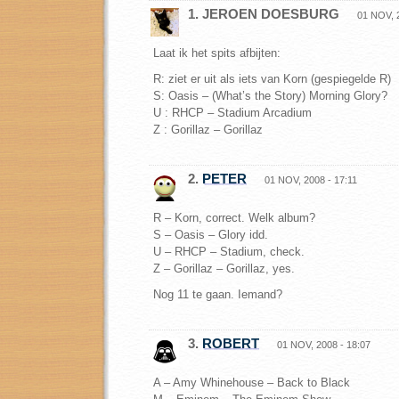
1. JEROEN DOESBURG
01 NOV, 
Laat ik het spits afbijten:
R: ziet er uit als iets van Korn (gespiegelde R)
S: Oasis – (What’s the Story) Morning Glory?
U : RHCP – Stadium Arcadium
Z : Gorillaz – Gorillaz
2.
PETER
01 NOV, 2008 - 17:11
R – Korn, correct. Welk album?
S – Oasis – Glory idd.
U – RHCP – Stadium, check.
Z – Gorillaz – Gorillaz, yes.
Nog 11 te gaan. Iemand?
3.
ROBERT
01 NOV, 2008 - 18:07
A – Amy Whinehouse – Back to Black