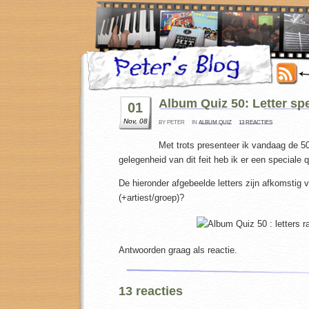
Album Quiz 50: Letter spe
01
Nov, 08
BY PETER
IN
ALBUM QUIZ
13 REACTIES
Met trots presenteer ik vandaag de 5
gelegenheid van dit feit heb ik er een speciale
De hieronder afgebeelde letters zijn afkomstig
(+artiest/groep)?
Antwoorden graag als reactie.
13 reacties