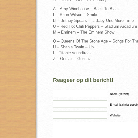
A – Amy Winehouse – Back To Black
L – Brian Wilson – Smile
B – Britney Spears – …Baby One More Time
U – Red Hot Chili Peppers – Stadium Arcadium
M – Eminem – The Eminem Show
Q – Queens Of The Stone Age – Songs For Th
U – Shania Twain – Up
I – Titanic soundtrack
Z – Gorilaz – Gorillaz
Reageer op dit bericht!
Naam (vereist)
E-mail (zal niet gepub
Website