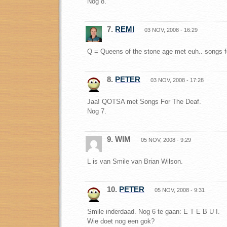
Nog 8.
7.
REMI
03 NOV, 2008 - 16:29
Q = Queens of the stone age met euh.. songs f
8.
PETER
03 NOV, 2008 - 17:28
Jaa! QOTSA met Songs For The Deaf.
Nog 7.
9. WIM
05 NOV, 2008 - 9:29
L is van Smile van Brian Wilson.
10.
PETER
05 NOV, 2008 - 9:31
Smile inderdaad. Nog 6 te gaan: E T E B U I.
Wie doet nog een gok?