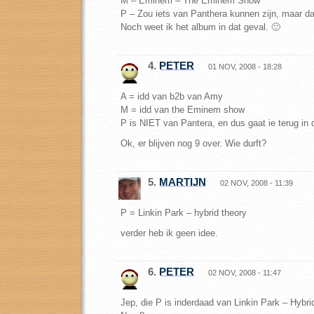
M – Eminem – The Eminem Show
P – Zou iets van Panthera kunnen zijn, maar dat
Noch weet ik het album in dat geval. 🙂
4.
PETER
01 NOV, 2008 - 18:28
A = idd van b2b van Amy
M = idd van the Eminem show
P is NIET van Pantera, en dus gaat ie terug in 
Ok, er blijven nog 9 over. Wie durft?
5.
MARTIJN
02 NOV, 2008 - 11:39
P = Linkin Park – hybrid theory
verder heb ik geen idee.
6.
PETER
02 NOV, 2008 - 11:47
Jep, die P is inderdaad van Linkin Park – Hybri