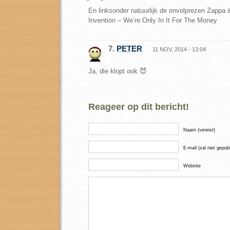
En linksonder natuurlijk de onvolprezen Zappa 
Invention – We’re Only In It For The Money
7.
PETER
11 NOV, 2014 - 13:04
Ja, die klopt ook 😈
Reageer op dit bericht!
Naam (vereist)
E-mail (zal niet gepub
Website