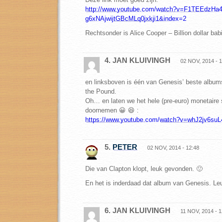
http://www.youtube.com/watch?v=F1TEEdzHa4
g6xNAjwijtGBcMLq0jxkji1&index=2
Rechtsonder is Alice Cooper – Billion dollar bab
4. JAN KLUIVINGH
02 NOV, 2014 - 1
en linksboven is één van Genesis’ beste album
the Pound.
Oh… en laten we het hele (pre-euro) monetaire 
doornemen 😀 😆 :
https://www.youtube.com/watch?v=whJ2jv6suL
5.
PETER
02 NOV, 2014 - 12:48
Die van Clapton klopt, leuk gevonden. 🙂
En het is inderdaad dat album van Genesis. Leu
6. JAN KLUIVINGH
11 NOV, 2014 - 1