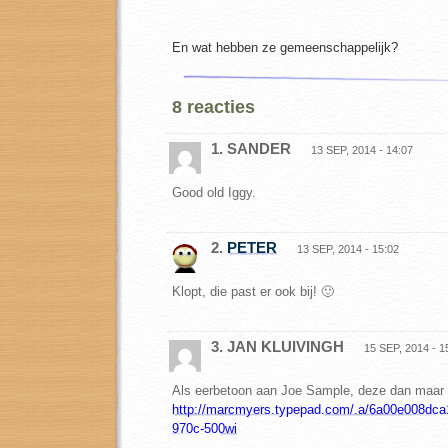
En wat hebben ze gemeenschappelijk?
8 reacties
1. SANDER
13 SEP, 2014 - 14:07
Good old Iggy.
2.
PETER
13 SEP, 2014 - 15:02
Klopt, die past er ook bij! 🙂
3. JAN KLUIVINGH
15 SEP, 2014 - 1
Als eerbetoon aan Joe Sample, deze dan maar
http://marcmyers.typepad.com/.a/6a00e008dc
970c-500wi