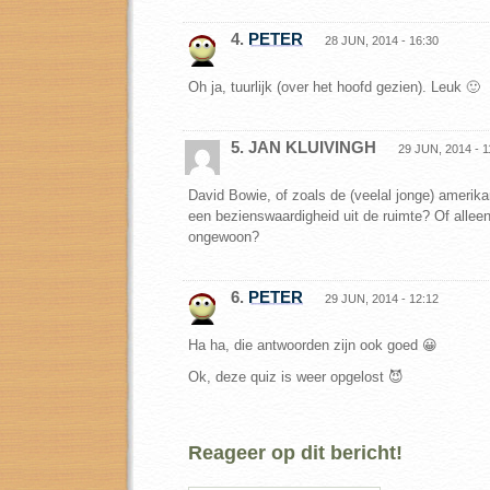
4.
PETER
28 JUN, 2014 - 16:30
Oh ja, tuurlijk (over het hoofd gezien). Leuk 🙂
5. JAN KLUIVINGH
29 JUN, 2014 - 1
David Bowie, of zoals de (veelal jonge) amerik
een bezienswaardigheid uit de ruimte? Of alle
ongewoon?
6.
PETER
29 JUN, 2014 - 12:12
Ha ha, die antwoorden zijn ook goed 😀
Ok, deze quiz is weer opgelost 😈
Reageer op dit bericht!