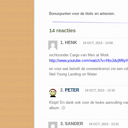
Bonuspunten voor de titels en artiesten.
14 reacties
1. HENK
19 OCT, 2013 - 13:00
rechtsonder Cargo van Men at Work
http://www.youtube.com/watch?v=HmJdvjM6y
en voor wat betreft de overeenkomst zie een v
Neil Young Landing on Water
2.
PETER
19 OCT, 2013 - 13:10
Klopt! En dank ook voor de leuke aanvulling va
album. 🙂
3. SANDER
19 OCT, 2013 - 13:31