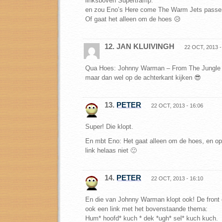
linksboven Supertramp.
en zou Eno’s Here come The Warm Jets passe
Of gaat het alleen om de hoes 😥
12. JAN KLUIVINGH
22 OCT, 2013 -
Qua Hoes: Johnny Warman – From The Jungle 
maar dan wel op de achterkant kijken 😎
13.
PETER
22 OCT, 2013 - 16:06
Super! Die klopt.
En mbt Eno: Het gaat alleen om de hoes, en o
link helaas niet 🙂
14.
PETER
22 OCT, 2013 - 16:10
En die van Johnny Warman klopt ook! De front 
ook een link met het bovenstaande thema:
Hum* hoofd* kuch * dek *ugh* sel* kuch kuch.