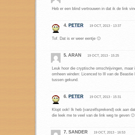
Heb er een blind vertrouwen in dat ik de link vin
4.
PETER
19 OCT, 2013 - 13:37
Tof. Dat is er weer eentje 🙂
5. ARAN
19 OCT, 2013 - 15:25
Leuk hoor die cryptische omschrijvingen, maar 
omheen winden: Licenced to Ill van de Beastie
tussen gekund.
6.
PETER
19 OCT, 2013 - 15:31
Klopt ook! Ik heb (vanzelfsprekend) ook aan d
die leek me te veel van de link weg te geven 🙂
7. SANDER
19 OCT, 2013 - 16:53