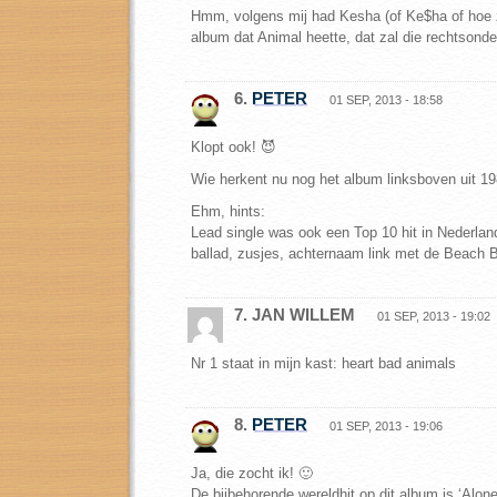
Hmm, volgens mij had Kesha (of Ke$ha of hoe z
album dat Animal heette, dat zal die rechtsonder
6.
PETER
01 SEP, 2013 - 18:58
Klopt ook! 😈
Wie herkent nu nog het album linksboven uit 1
Ehm, hints:
Lead single was ook een Top 10 hit in Nederland
ballad, zusjes, achternaam link met de Beach 
7. JAN WILLEM
01 SEP, 2013 - 19:02
Nr 1 staat in mijn kast: heart bad animals
8.
PETER
01 SEP, 2013 - 19:06
Ja, die zocht ik! 🙂
De bijbehorende wereldhit op dit album is ‘Alon