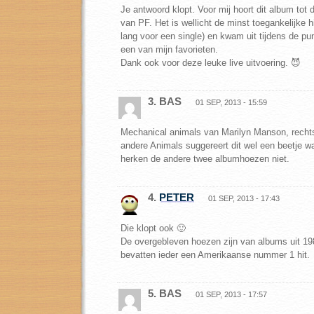
Je antwoord klopt. Voor mij hoort dit album tot d
van PF. Het is wellicht de minst toegankelijke hi
lang voor een single) en kwam uit tijdens de pun
een van mijn favorieten.
Dank ook voor deze leuke live uitvoering. 😈
3. BAS
01 SEP, 2013 - 15:59
Mechanical animals van Marilyn Manson, recht
andere Animals suggereert dit wel een beetje wat
herken de andere twee albumhoezen niet.
4.
PETER
01 SEP, 2013 - 17:43
Die klopt ook 🙂
De overgebleven hoezen zijn van albums uit 1
bevatten ieder een Amerikaanse nummer 1 hit.
5. BAS
01 SEP, 2013 - 17:57