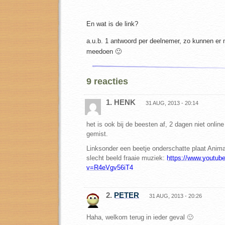
En wat is de link?
a.u.b. 1 antwoord per deelnemer, zo kunnen er
meedoen 🙂
9 reacties
1. HENK
31 AUG, 2013 - 20:14
het is ook bij de beesten af, 2 dagen niet onli
gemist.
Linksonder een beetje onderschatte plaat Anima
slecht beeld fraaie muziek:
https://www.youtub
v=R4eVgv56iT4
2.
PETER
31 AUG, 2013 - 20:26
Haha, welkom terug in ieder geval 🙂