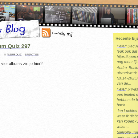
Recente bij
um Quiz 297
Peter
: Dag 
leuk ook dat 
R
IN
ALBUM QUIZ
6 REACTIES
https://open.
nog meer lijs
vier albums zie je hier?
Andre
: Best
uitzoekwerk 
(2014-2025)e
van de...
Peter
: Ik wa
een limited e
hebben de b
boek...
Jan Luchies
waar ik dit 
kan kopen? 
willen...
Stijlvolle T
onderwerp! Br