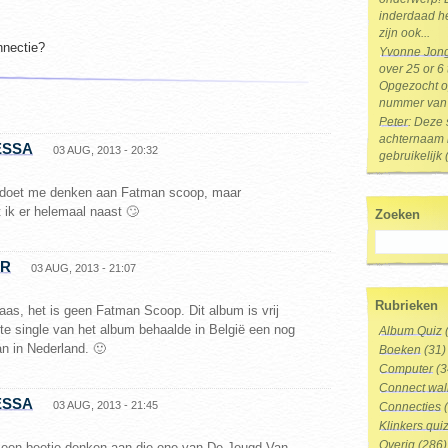
inderdaad he
zijn ook...
nnectie?
Yvonne Jon
over 25 or 6
Opgezocht op
nummer van 
Peter
: Deze 
achternaam i
ESSA
03 AUG, 2013 - 20:32
gebruikelijk 
n doet me denken aan Fatman scoop, maar
it ik er helemaal naast 🙄
Zoeken
ER
03 AUG, 2013 - 21:07
Rubrieken
aas, het is geen Fatman Scoop. Dit album is vrij
ote single van het album behaalde in België een nog
Album Quiz
an in Nederland. 🙂
Boeken
(31)
Computer
(3
Connect wal
ESSA
03 AUG, 2013 - 21:45
Connecties
(
Klinkers qui
Overig
(286)
 een beetje denken aan die ene van De Jeugd Van