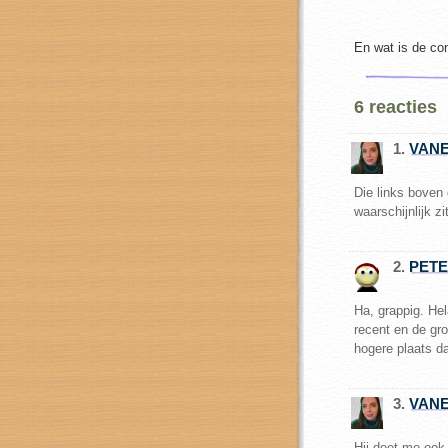
En wat is de co
6 reacties
1.
VAN
Die links bove
waarschijnlijk z
2.
PET
Ha, grappig. Hel
recent en de gr
hogere plaats d
3.
VAN
Hij doet me ook