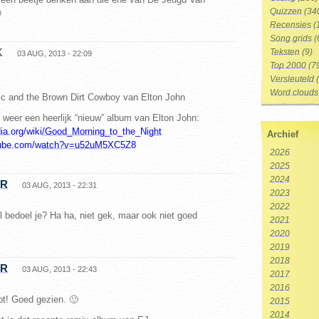
Quizzen
(34

Recensies
(
Song grids
(
K
Teksten
(9)
03 AUG, 2013 - 22:09
Top 2000
(7
Versleuteld
(
Word clouds
ic and the Brown Dirt Cowboy van Elton John
 weer een heerlijk “nieuw” album van Elton John:
edia.org/wiki/Good_Morning_to_the_Night
Archief
utube.com/watch?v=u52uM5XC5Z8
2026
2025
2024
ER
03 AUG, 2013 - 22:31
2023
2022
l bedoel je? Ha ha, niet gek, maar ook niet goed
2021
2020
2019
2018
ER
03 AUG, 2013 - 22:43
2017
2016
t! Goed gezien. 🙂
2015
2014