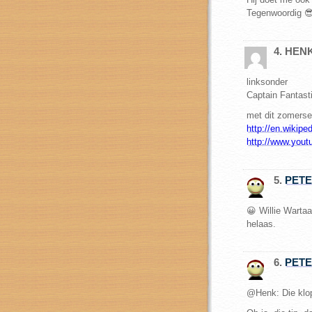
Tegenwoordig 
4. HEN
linksonder
Captain Fantast
met dit zomerse
http://en.wikip
http://www.yo
5.
PET
😀 Willie Wartaa
helaas.
6.
PET
@Henk: Die klop