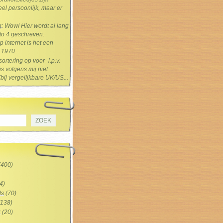
el persoonlijk, maar er
g
: Wow! Hier wordt al lang
 to 4 geschreven.
 internet is het een
1970....
sortering op voor- i.p.v.
s volgens mij niet
(bij vergelijkbare UK/US...
(400)
4)
ls
(70)
138)
z
(20)