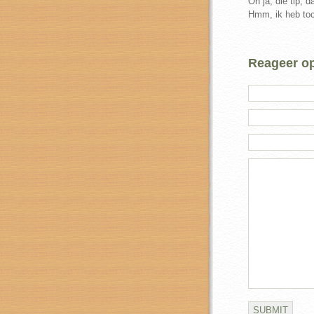
Oh ja, die tip, 
Hmm, ik heb toc
Reageer op 