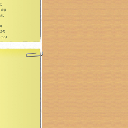
0)
140)
60)
9)
34)
(66)