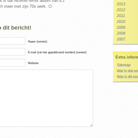
dat is dat recente remix album van EJ.
2013
h meer met zijn 70s werk. 🙂
2012
2011
2010
dit bericht!
2009
2008
2007
Naam (vereist)
E-mail (zal niet gepubliceerd worden) (vereist)
Extra infor
Website
Sitemap
Wat is dat v
Wat is dit v