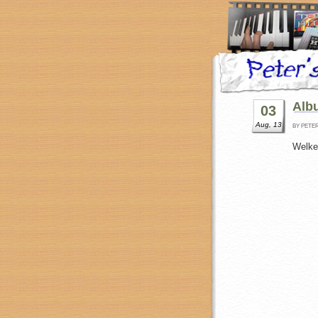
Alb
03
Aug, 13
BY PETE
Welke 