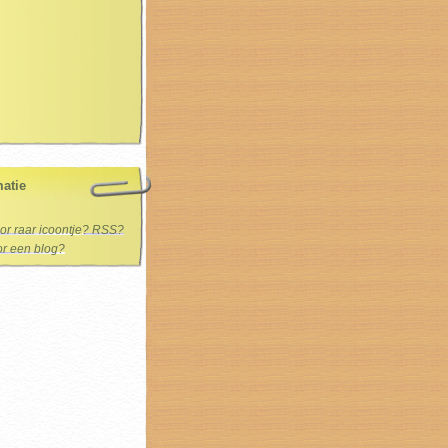
matie
oor raar icoontje? RSS?
oor een blog?