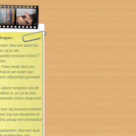
dragen:
André. Wat een werk! En
er op je site
spotify.com/user/ vries17
ten...
e Peter,mede door jou
heb ik van ieder jaar
en afspeellijst gemaakt
s alweer vergeten dat dit
dition is, en zo te zien
ekende online shops het
: Kan mij iemand vertellen
boek nog kan bestellen of
Zou graag een exemplaar
rouwkaarten
: Wat een leuk
uiloftsliedjes zijn