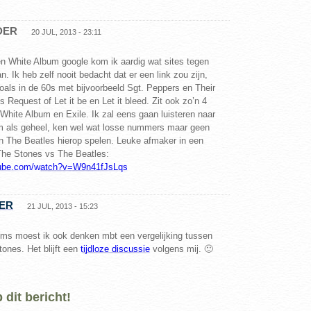
DER
20 JUL, 2013 - 23:11
 en White Album google kom ik aardig wat sites tegen
an. Ik heb zelf nooit bedacht dat er een link zou zijn,
oals in de 60s met bijvoorbeeld Sgt. Peppers en Their
 Request of Let it be en Let it bleed. Zit ook zo’n 4
White Album en Exile. Ik zal eens gaan luisteren naar
m als geheel, ken wel wat losse nummers maar geen
en The Beatles hierop spelen. Leuke afmaker in een
The Stones vs The Beatles:
tube.com/watch?v=W9n41fJsLqs
ER
21 JUL, 2013 - 15:23
ums moest ik ook denken mbt een vergelijking tussen
ones. Het blijft een
tijdloze discussie
volgens mij. 🙂
dit bericht!