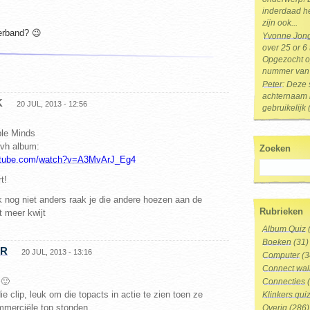
inderdaad he
zijn ook...
verband? 😉
Yvonne Jon
over 25 or 6
Opgezocht op
nummer van 
Peter
: Deze 
achternaam i
K
20 JUL, 2013 - 12:56
gebruikelijk 
ple Minds
 vh album:
Zoeken
outube.com/watch?v=A3MvArJ_Eg4
t!
 nog niet anders raak je die andere hoezen aan de
Rubrieken
t meer kwijt
Album Quiz
Boeken
(31)
ER
20 JUL, 2013 - 13:16
Computer
(3
Connect wal
 🙂
Connecties
(
e clip, leuk om die topacts in actie te zien toen ze
Klinkers qui
merciële top stonden.
Overig
(286)