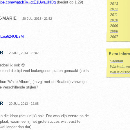
utube.com/watch?v=qtE1UwaUNOg
(begint op 1.29)
2013
2012
2011
E-MARIE
20 JUL, 2013 - 21:52
2010
2009
2008
e/bEea624OBzM
2007
ER
20 JUL, 2013 - 22:02
Extra infor
Sitemap
doel ik ook 🙂
Wat is dat v
 rond die tijd veel leuke/goede platen gemaakt (zelfs
Wat is dit v
hun ‘White Album’, (in vgl met de Beatles) vanwege
e verschillende stijlen?
ER
20 JUL, 2013 - 22:05
die klopt (natuurlijk) ook. Dat was zijn eerste na-de-
plaat, waarmee hij het grote succes wist vast te
wel langer dan dat).