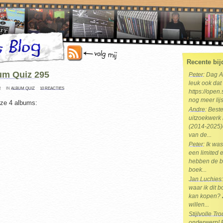
Recente bij
um Quiz 295
Peter
: Dag 
leuk ook dat 
R
IN
ALBUM QUIZ
10 REACTIES
https://open.
nog meer lijs
eze 4 albums:
Andre
: Best
uitzoekwerk 
(2014-2025)e
van de...
Peter
: Ik wa
een limited e
hebben de b
boek...
Jan Luchies
waar ik dit 
kan kopen? 
willen...
Stijlvolle T
onderwerp! Br