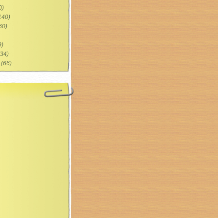
0)
140)
60)
9)
34)
(66)