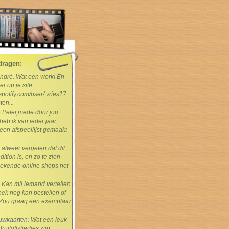
dragen:
André. Wat een werk! En
er op je site
spotify.com/user/ vries17
ten...
e Peter,mede door jou
heb ik van ieder jaar
en afspeellijst gemaakt
s alweer vergeten dat dit
dition is, en zo te zien
ekende online shops het
: Kan mij iemand vertellen
boek nog kan bestellen of
Zou graag een exemplaar
rouwkaarten
: Wat een leuk
uiloftsliedjes zijn