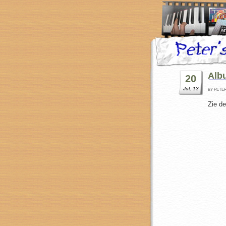
Alb
20
Jul, 13
BY PETE
Zie d