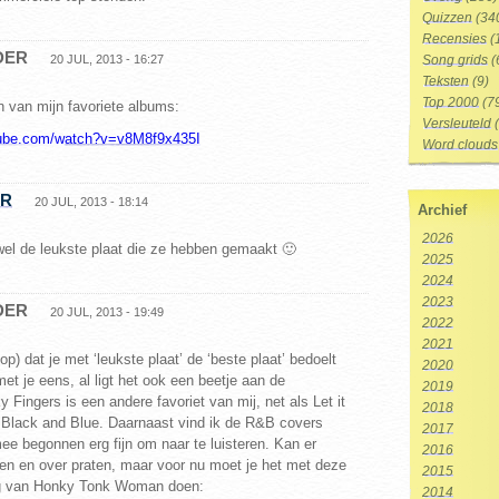
Quizzen
(34
Recensies
(
DER
20 JUL, 2013 - 16:27
Song grids
(
Teksten
(9)
Top 2000
(7
 van mijn favoriete albums:
Versleuteld
(
tube.com/watch?v=v8M8f9x435I
Word clouds
ER
20 JUL, 2013 - 18:14
Archief
2026
wel de leukste plaat die ze hebben gemaakt 🙂
2025
2024
2023
DER
20 JUL, 2013 - 19:49
2022
2021
p) dat je met ‘leukste plaat’ de ‘beste plaat’ bedoelt
2020
et je eens, al ligt het ook een beetje aan de
2019
 Fingers is een andere favoriet van mij, net als Let it
2018
Black and Blue. Daarnaast vind ik de R&B covers
2017
ee begonnen erg fijn om naar te luisteren. Kan er
2016
ren en over praten, maar voor nu moet je het met deze
2015
ng van Honky Tonk Woman doen:
2014