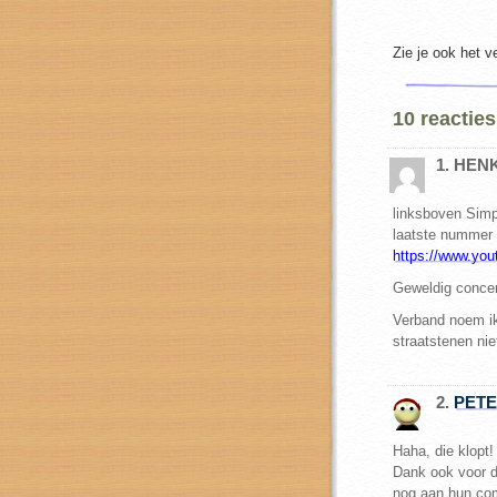
Zie je ook het 
10 reacties
1. HEN
linksboven Sim
laatste nummer
https://www.y
Geweldig concer
Verband noem ik
straatstenen nie
2.
PET
Haha, die klopt!
Dank ook voor di
nog aan hun com