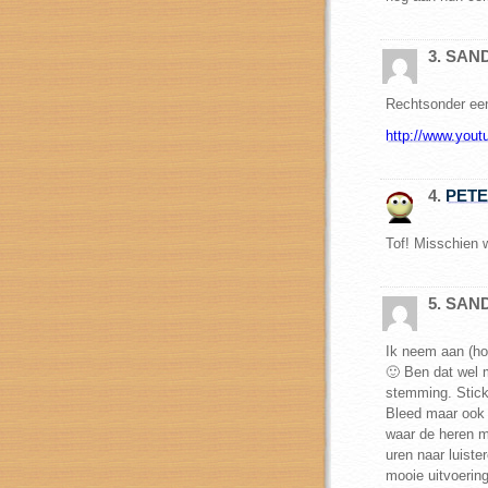
3. SAN
Rechtsonder een
http://www.you
4.
PET
Tof! Misschien 
5. SAN
Ik neem aan (hoo
🙂 Ben dat wel m
stemming. Sticky
Bleed maar ook 
waar de heren m
uren naar luiste
mooie uitvoeri