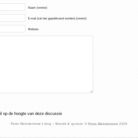
Naam (vereist)
E-mail (zal niet gepubliceerd worden) (vereist)
Website
ail op de hoogte van deze discussie
Peter Meindertsma's blog – Muziek & quizzen ©
Peter Meindertsma
2026