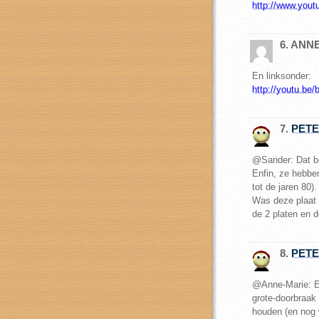
http://www.yo
6. ANN
En linksonder:
http://youtu.b
7.
PET
@Sander: Dat be
Enfin, ze hebben
tot de jaren 80).
Was deze plaat 
de 2 platen en d
8.
PET
@Anne-Marie: En 
grote-doorbraak 
houden (en nog 