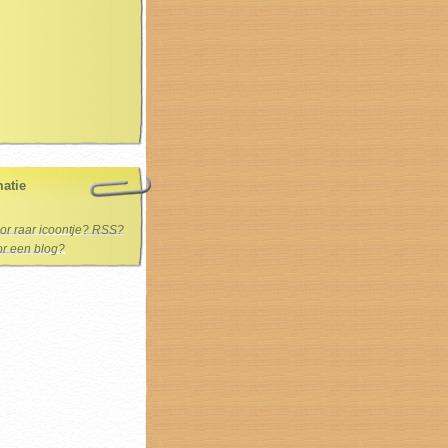
matie
oor raar icoontje? RSS?
oor een blog?