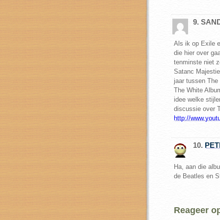
9. SAN
Als ik op Exile
die hier over ga
tenminste niet z
Satanc Majesties
jaar tussen The 
The White Albu
idee welke stijl
discussie over 
http://www.you
10.
PET
Ha, aan die alb
de Beatles en St
Reageer op 