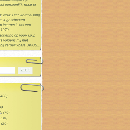
el persoonlijk, maar er
g
: Wow! Hier wordt al lang
 to 4 geschreven.
 internet is het een
1970....
sortering op voor- i.p.v.
s volgens mij niet
(bij vergelijkbare UK/US...
(400)
4)
ls
(70)
138)
z
(20)