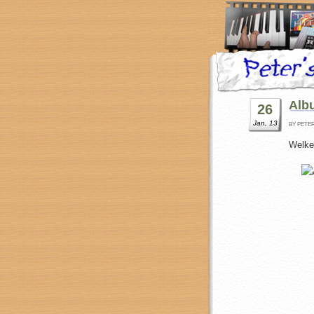
Alb
26
Jan, 13
BY PETE
Welke