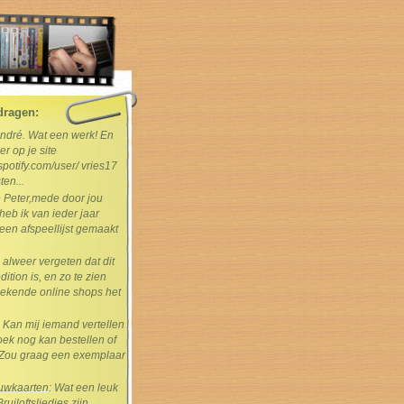
dragen:
André. Wat een werk! En
er op je site
spotify.com/user/ vries17
ten...
e Peter,mede door jou
heb ik van ieder jaar
en afspeellijst gemaakt
s alweer vergeten dat dit
dition is, en zo te zien
ekende online shops het
: Kan mij iemand vertellen
boek nog kan bestellen of
Zou graag een exemplaar
rouwkaarten
: Wat een leuk
uiloftsliedjes zijn