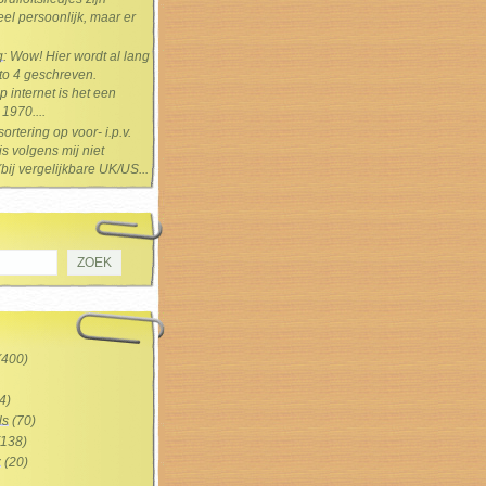
el persoonlijk, maar er
g
: Wow! Hier wordt al lang
 to 4 geschreven.
 internet is het een
1970....
sortering op voor- i.p.v.
s volgens mij niet
(bij vergelijkbare UK/US...
(400)
4)
ls
(70)
138)
z
(20)