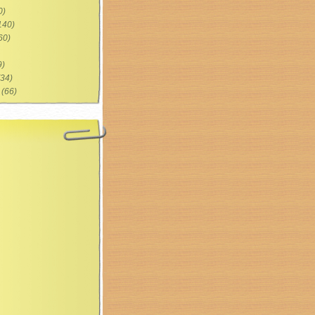
0)
140)
60)
9)
34)
(66)