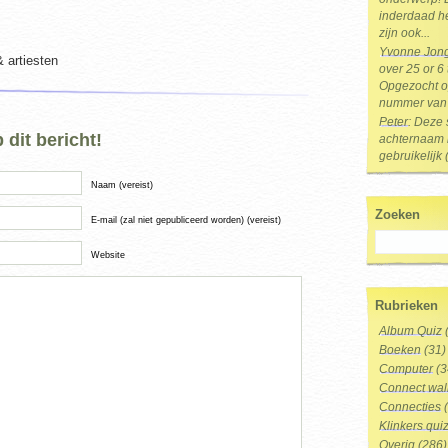
inderdaad he
zijn ook...
Yvonne Jon
& artiesten
over 25 or 6
Opgezocht op
nummer van 
Peter
: Deze 
dit bericht!
achternaam i
gebruikelijk 
Naam (vereist)
Zoeken
E-mail (zal niet gepubliceerd worden) (vereist)
Website
Rubrieken
Album Quiz
Boeken
(31)
Computer
(3
Connect wal
Connecties
(
Klinkers qui
Overig
(286)