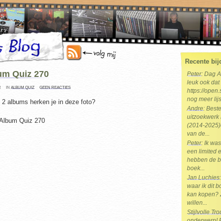
Recente bij
um Quiz 270
Peter
: Dag 
leuk ook dat 
R
IN
ALBUM QUIZ
GEEN REACTIES
https://open.
nog meer lijs
 2 albums herken je in deze foto?
Andre
: Best
uitzoekwerk 
(2014-2025)e
van de...
Peter
: Ik wa
een limited e
hebben de b
boek...
Jan Luchies
waar ik dit 
kan kopen? 
willen...
Stijlvolle T
onderwerp! Br