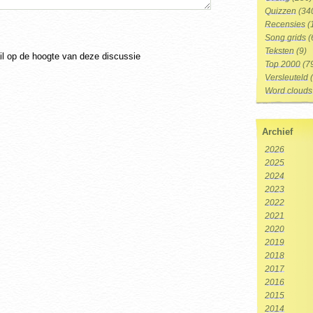
Quizzen
(34
Recensies
(
Song grids
(
Teksten
(9)
ail op de hoogte van deze discussie
Top 2000
(7
Versleuteld
(
Word clouds
Archief
2026
2025
2024
2023
2022
2021
2020
2019
2018
2017
2016
2015
2014