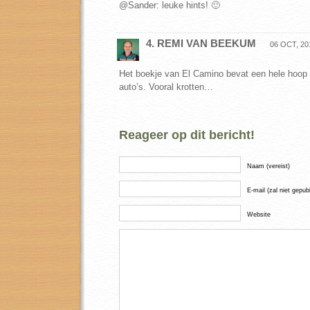
@Sander: leuke hints! 🙂
4. REMI VAN BEEKUM
06 OCT, 201
Het boekje van El Camino bevat een hele hoop f
auto’s. Vooral krotten…
Reageer op dit bericht!
Naam (vereist)
E-mail (zal niet gepub
Website