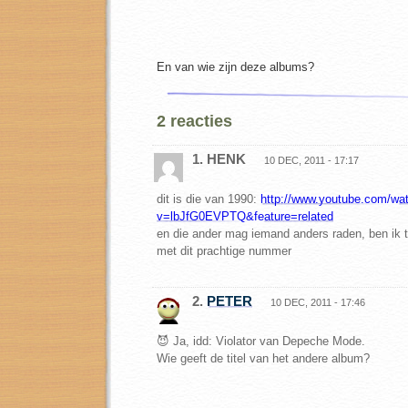
En van wie zijn deze albums?
2 reacties
1. HENK
10 DEC, 2011 - 17:17
dit is die van 1990:
http://www.youtube.com/wa
v=lbJfG0EVPTQ&feature=related
en die ander mag iemand anders raden, ben ik
met dit prachtige nummer
2.
PETER
10 DEC, 2011 - 17:46
😈 Ja, idd: Violator van Depeche Mode.
Wie geeft de titel van het andere album?