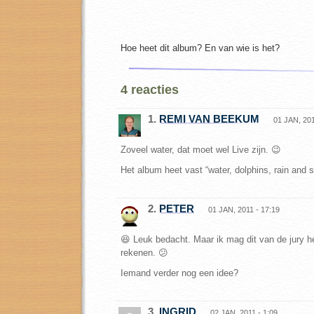
Hoe heet dit album? En van wie is het?
4 reacties
1.
REMI VAN BEEKUM
01 JAN, 201
Zoveel water, dat moet wel Live zijn. 😉
Het album heet vast “water, dolphins, rain and s
2.
PETER
01 JAN, 2011 - 17:19
😆 Leuk bedacht. Maar ik mag dit van de jury h
rekenen. 😕
Iemand verder nog een idee?
3.
INGRID
02 JAN, 2011 - 1:09