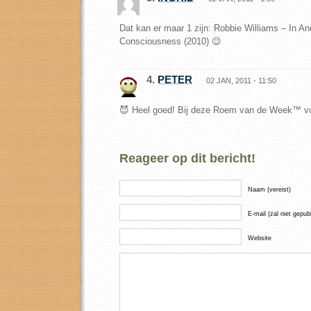
Dat kan er maar 1 zijn: Robbie Williams – In A
Consciousness (2010) 😉
4.
PETER
02 JAN, 2011 - 11:50
😈 Heel goed! Bij deze Roem van de Week™ vo
Reageer op dit bericht!
Naam (vereist)
E-mail (zal niet gepub
Website