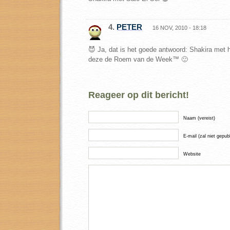
4.
PETER
16 NOV, 2010 - 18:18
😈 Ja, dat is het goede antwoord: Shakira met 
deze de Roem van de Week™ 🙂
Reageer op dit bericht!
Naam (vereist)
E-mail (zal niet gepub
Website