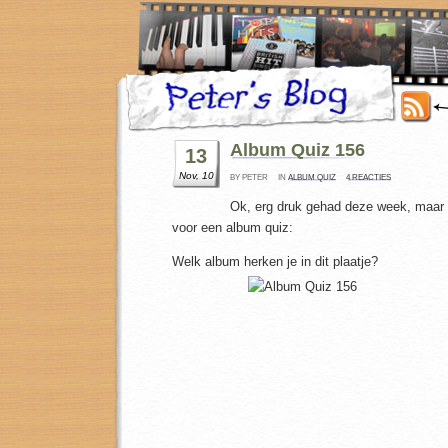
Album Quiz 156
13
Nov, 10
BY PETER
IN
ALBUM QUIZ
4 REACTIES
Ok, erg druk gehad deze week, maar g
voor een album quiz:
Welk album herken je in dit plaatje?