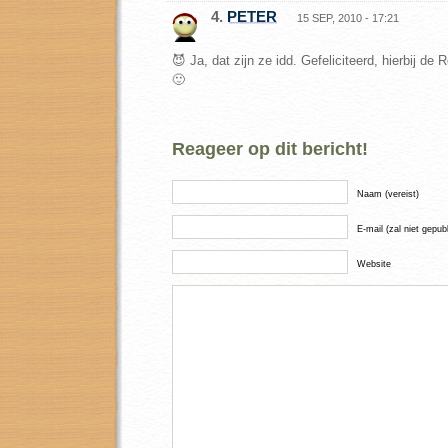
4.
PETER
15 SEP, 2010 - 17:21
😈 Ja, dat zijn ze idd. Gefeliciteerd, hierbij 
🙂
Reageer op dit bericht!
Naam (vereist)
E-mail (zal niet gepub
Website