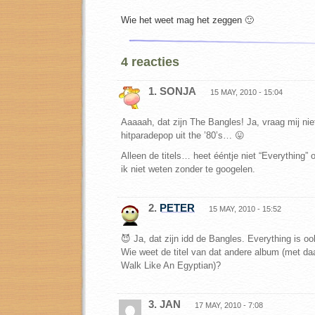
Wie het weet mag het zeggen 🙂
4 reacties
1. SONJA
15 MAY, 2010 - 15:04
Aaaaah, dat zijn The Bangles! Ja, vraag mij nie
hitparadepop uit the ’80’s… 😛
Alleen de titels… heet ééntje niet “Everything”
ik niet weten zonder te googelen.
2.
PETER
15 MAY, 2010 - 15:52
😈 Ja, dat zijn idd de Bangles. Everything is o
Wie weet de titel van dat andere album (met 
Walk Like An Egyptian)?
3. JAN
17 MAY, 2010 - 7:08