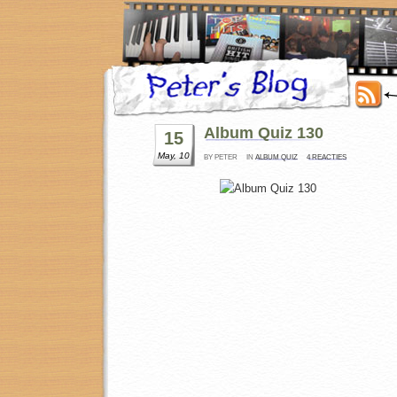
Album Quiz 130
15
May, 10
BY PETER
IN
ALBUM QUIZ
4 REACTIES