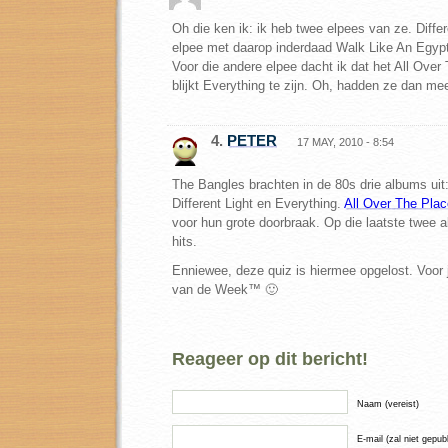
Oh die ken ik: ik heb twee elpees van ze. Differ
elpee met daarop inderdaad Walk Like An Egyp
Voor die andere elpee dacht ik dat het All Ove
blijkt Everything te zijn. Oh, hadden ze dan m
4.
PETER
17 MAY, 2010 - 8:54
The Bangles brachten in de 80s drie albums uit
Different Light en Everything.
All Over The Plac
voor hun grote doorbraak. Op die laatste twee a
hits.
Enniewee, deze quiz is hiermee opgelost. Voor j
van de Week™ 🙂
Reageer op dit bericht!
Naam (vereist)
E-mail (zal niet gepub