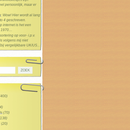
el persoonlijk, maar er
g
: Wow! Hier wordt al lang
 to 4 geschreven.
 internet is het een
1970....
sortering op voor- i.p.v.
s volgens mij niet
(bij vergelijkbare UK/US...
(400)
4)
ls
(70)
138)
z
(20)