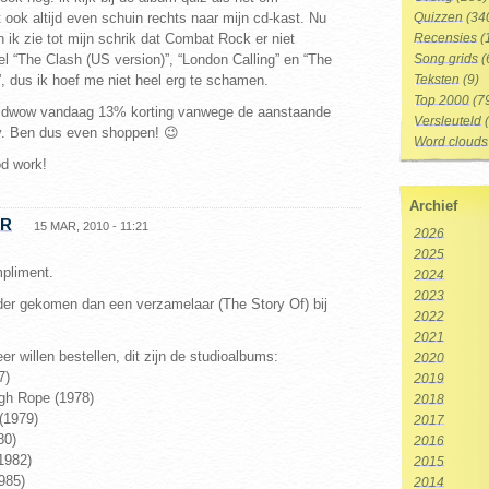
 ook altijd even schuin rechts naar mijn cd-kast. Nu
Quizzen
(34
 ik zie tot mijn schrik dat Combat Rock er niet
Recensies
(
l “The Clash (US version)”, “London Calling” en “The
Song grids
(
, dus ik hoef me niet heel erg te schamen.
Teksten
(9)
Top 2000
(7
 cdwow vandaag 13% korting vanwege de aanstaande
Versleuteld
(
y. Ben dus even shoppen! 😉
Word clouds
d work!
Archief
ER
15 MAR, 2010 - 11:21
2026
2025
pliment.
2024
2023
rder gekomen dan een verzamelaar (The Story Of) bij
2022
2021
r willen bestellen, dit zijn de studioalbums:
2020
7)
2019
gh Rope (1978)
2018
(1979)
2017
80)
2016
1982)
2015
985)
2014