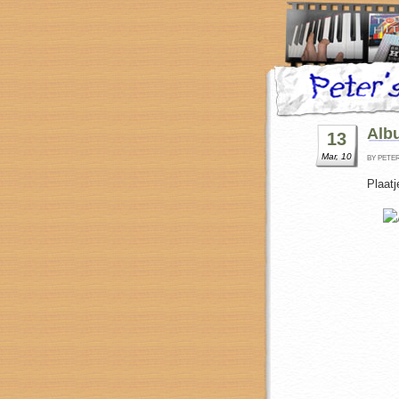
Alb
13
Mar, 10
BY PETE
Plaatj