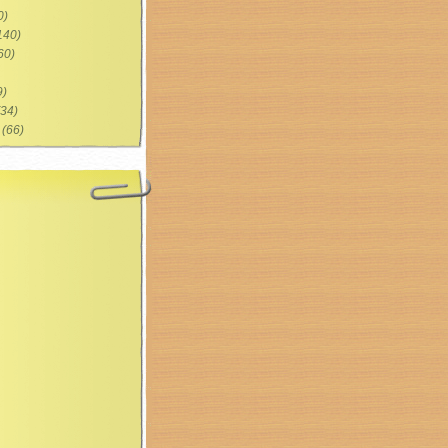
0)
140)
60)
9)
34)
(66)