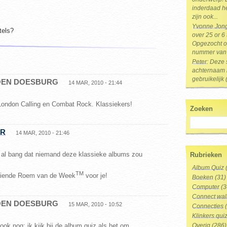
inderdaad he
zijn ook...
Yvonne Jon
tels?
over 25 or 6
Opgezocht op
nummer van 
Peter
: Deze 
achternaam i
gebruikelijk 
ROEN DOESBURG
14 MAR, 2010 - 21:44
ondon Calling en Combat Rock. Klassiekers!
Zoeken
ER
14 MAR, 2010 - 21:46
 al bang dat niemand deze klassieke albums zou
Rubrieken
Album Quiz
TM
rdiende Roem van de Week
voor je!
Boeken
(31)
Computer
(3
Connect wal
ROEN DOESBURG
15 MAR, 2010 - 10:52
Connecties
(
Klinkers qui
ok nog: ik kijk bij de album quiz als het om
Overig
(286)