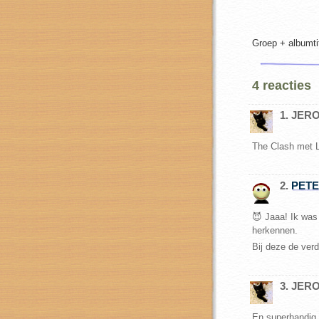
Groep + albumti
4 reacties
1. JE
The Clash met L
2.
PET
😈 Jaaa! Ik was
herkennen.
Bij deze de ve
3. JE
En superhandig o