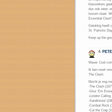
klassiekers gaat
dus ook weer, en
tussen staat. We
Essential Clash”
Gelukkig heeft
St. Patricks Da
Keep up the goo
4.
PET
Wauw. Cool com
Ik ben nooit ve
The Clash.
Mocht je nog mee
-The Clash (197
-Give ‘Em Enou
-London Calling 
-Sandinista! (19
-Combat Rock (
-Cut the Crap (1