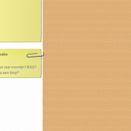
matie
oor raar icoontje? RSS?
oor een blog?