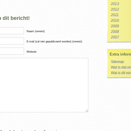
2013
2012
2011
dit bericht!
2010
2009
2008
Naam (vereist)
2007
E-mail (zal niet gepubliceerd worden) (vereist)
Website
Extra infor
Sitemap
Wat is dat v
Wat is dit v