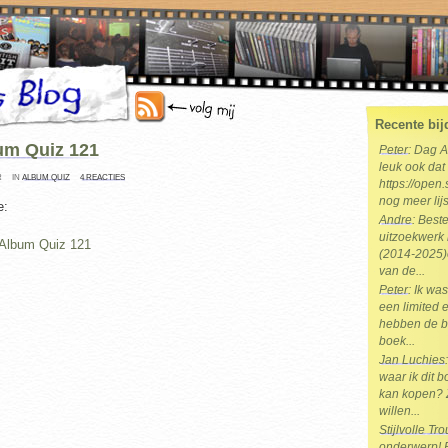
Recente bij
um Quiz 121
Peter
: Dag 
leuk ook dat 
R
IN
ALBUM QUIZ
4 REACTIES
https://open.
nog meer lijs
e:
Andre
: Best
uitzoekwerk 
(2014-2025)e
van de...
Peter
: Ik wa
een limited e
hebben de b
boek...
Jan Luchies
waar ik dit 
kan kopen? 
willen...
Stijlvolle T
onderwerp! Br