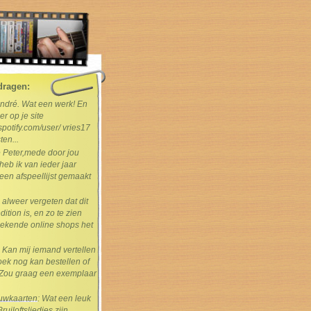
dragen:
André. Wat een werk! En
er op je site
spotify.com/user/ vries17
ten...
e Peter,mede door jou
heb ik van ieder jaar
en afspeellijst gemaakt
s alweer vergeten dat dit
dition is, en zo te zien
ekende online shops het
: Kan mij iemand vertellen
boek nog kan bestellen of
Zou graag een exemplaar
rouwkaarten
: Wat een leuk
uiloftsliedjes zijn