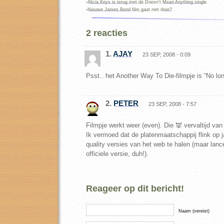
-
Alicia Keys is terug met de Doesn’t Mean Anything single
-
Nieuwe James Bond film gaat niet door?
2 reacties
1.
AJAY
23 SEP, 2008 - 0:09
Psst.. het Another Way To Die-filmpje is “No lo
2.
PETER
23 SEP, 2008 - 7:57
Filmpje werkt weer (even). Die 👿 vervaltijd van
Ik vermoed dat de platenmaatschappij flink op j
quality versies van het web te halen (maar lance
officiele versie, duh!).
Reageer op dit bericht!
Naam (vereist)