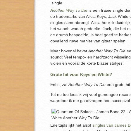
Another Way To Die
is een fraaie single d
de trademarks van Alicia Keys, Jack White
singles samenbrengt. Alicia hoor ik duidelijk
het woooh woooh gedeelte. Jack, die het 
de drums bespeelde, is heel goed te herken
opvallend ruwe manier van gitaar spelen.
Maar bovenal bevat
Another Way To Die
ee
sound: Veel tempo- en hard/zacht wisselinge
violen en vooral de korte blazer stukjes.
Grote hit voor Keys en White?
Enfin, zal
Another Way To Die
een grote hi
Tot nu toe lees ik vrij veel gemengde recen
waardoor ik me ga afvragen hoe succesvol d
Enerzijds lijkt het alsof
singles van James B