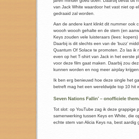
jaren minder goed doen. Daarbij bevat dit
van Jack White waardoor het vast niet op el
gedraaid zal worden.
Aan de andere kant klinkt dit nummer ook 
woooh woooh gehalte en de stem (en aanwe
Keys zouden vele luisteraars (lees: koper
Daarbij is dit slechts een van de ‘buzz’ mid
Quantum Of Solace te promoten. Zo las ik n
even op het T-shirt van Jack in het eerste p
voor deze film gaat maken. Daarbij zou dez
kunnen worden en nog meer airplay krijgen
Ik ben erg benieuwd hoe deze single het ga
betreft mag het een wereldwijde top 10 hit
Seven Nations Fallin’ – onofficiele them
Tot slot: op YouTube zag ik deze grappige 
samenwerking tussen Keys en White, die o
echte stem van Alicia Keys na, best aardig g