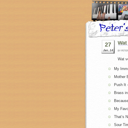
Wat 
27
Jan, 14
BY PETE
Wat ve
My Immo
Mother E
Push It
Brass in
Because
My Favo
That’s 
Sour Ti