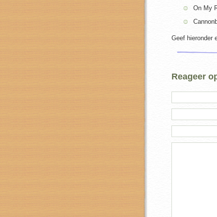
On My R
Cannonb
Geef hieronder ee
Reageer op 