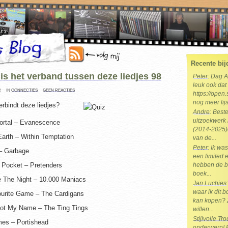
Recente bij
is het verband tussen deze liedjes 98
Peter
: Dag 
leuk ook dat 
R
IN
CONNECTIES
GEEN REACTIES
https://open.
nog meer lijs
rbindt deze liedjes?
Andre
: Best
uitzoekwerk 
rtal – Evanescence
(2014-2025)e
arth – Within Temptation
van de...
Peter
: Ik wa
 – Garbage
een limited e
 Pocket – Pretenders
hebben de b
boek...
 The Night – 10.000 Maniacs
Jan Luchies
waar ik dit 
urite Game – The Cardigans
kan kopen? 
Not My Name – The Ting Tings
willen...
Stijlvolle T
mes – Portishead
onderwerp! Br