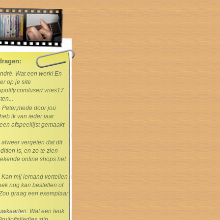
dragen:
André. Wat een werk! En
er op je site
spotify.com/user/ vries17
ten...
e Peter,mede door jou
heb ik van ieder jaar
en afspeellijst gemaakt
s alweer vergeten dat dit
dition is, en zo te zien
ekende online shops het
: Kan mij iemand vertellen
boek nog kan bestellen of
Zou graag een exemplaar
rouwkaarten
: Wat een leuk
uiloftsliedjes zijn