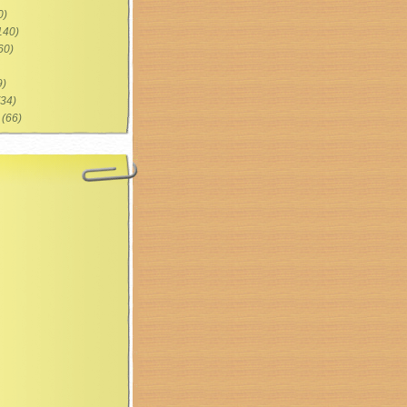
0)
140)
60)
9)
34)
(66)