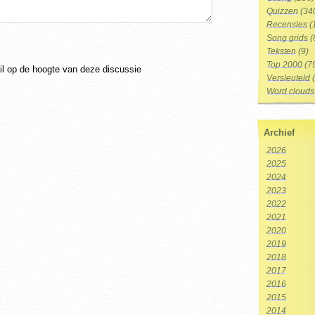
Quizzen
(34
Recensies
(
Song grids
(
Teksten
(9)
Top 2000
(7
ail op de hoogte van deze discussie
Versleuteld
(
Word clouds
Archief
2026
2025
2024
2023
2022
2021
2020
2019
2018
2017
2016
2015
2014