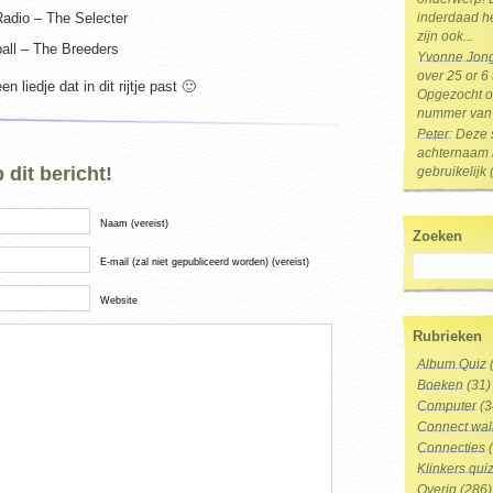
adio – The Selecter
inderdaad he
zijn ook...
all – The Breeders
Yvonne Jon
over 25 or 6
n liedje dat in dit rijtje past 🙂
Opgezocht op
nummer van 
Peter
: Deze 
achternaam i
dit bericht!
gebruikelijk 
Naam (vereist)
Zoeken
E-mail (zal niet gepubliceerd worden) (vereist)
Website
Rubrieken
Album Quiz
Boeken
(31)
Computer
(3
Connect wal
Connecties
(
Klinkers qui
Overig
(286)