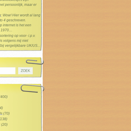
el persoonlijk, maar er
g
: Wow! Hier wordt al lang
 to 4 geschreven.
 internet is het een
1970....
sortering op voor- i.p.v.
s volgens mij niet
(bij vergelijkbare UK/US...
(400)
4)
ls
(70)
138)
z
(20)