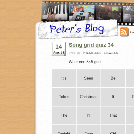
Song grid quiz 34
14
Aug, 13
BY PETER
IN
SONG GRIDS
4 REACTIES
Weer een 5×5 grid:
It’s
Seen
Be
Takes
Christmas
It
The
I’ll
That
Tonight
Face
Girl