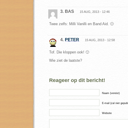
3. BAS
15 AUG, 2013 - 12:46
Twee zelfs: Milli Vanilli en Band Aid. 🙂
4.
PETER
15 AUG, 2013 - 12:58
Tof. Die kloppen ook! 🙂
Wie ziet de laatste?
Reageer op dit bericht!
Naam (vereist)
E-mail (zal niet gepub
Website