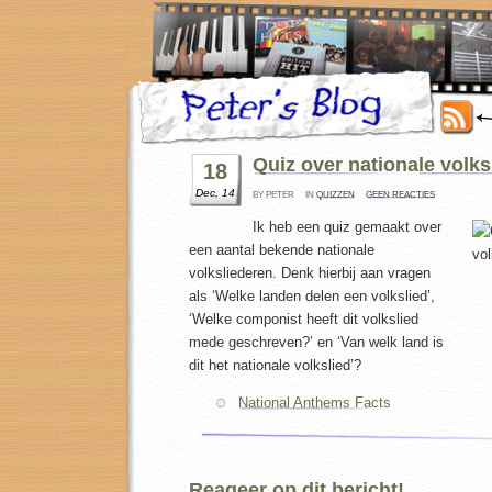
Quiz over nationale volks
18
Dec, 14
BY PETER
IN
QUIZZEN
GEEN REACTIES
Ik heb een quiz gemaakt over
een aantal bekende nationale
volksliederen. Denk hierbij aan vragen
als ‘Welke landen delen een volkslied’,
‘Welke componist heeft dit volkslied
mede geschreven?’ en ‘Van welk land is
dit het nationale volkslied’?
National Anthems Facts
Reageer op dit bericht!