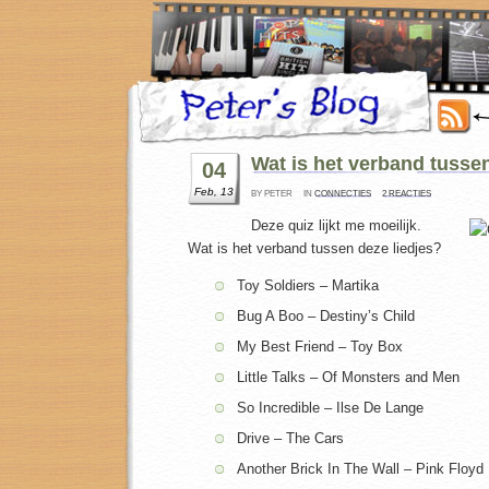
Wat is het verband tussen
04
Feb, 13
BY PETER
IN
CONNECTIES
2 REACTIES
Deze quiz lijkt me moeilijk.
Wat is het verband tussen deze liedjes?
Toy Soldiers – Martika
Bug A Boo – Destiny’s Child
My Best Friend – Toy Box
Little Talks – Of Monsters and Men
So Incredible – Ilse De Lange
Drive – The Cars
Another Brick In The Wall – Pink Floyd