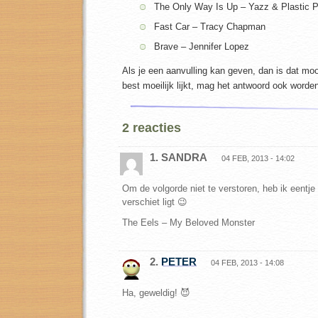
The Only Way Is Up – Yazz & Plastic P
Fast Car – Tracy Chapman
Brave – Jennifer Lopez
Als je een aanvulling kan geven, dan is dat m
best moeilijk lijkt, mag het antwoord ook word
2 reacties
1. SANDRA
04 FEB, 2013 - 14:02
Om de volgorde niet te verstoren, heb ik eentje 
verschiet ligt 😉
The Eels – My Beloved Monster
2.
PETER
04 FEB, 2013 - 14:08
Ha, geweldig! 😈